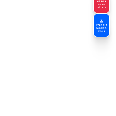
er aux
news
letters
Prendre
rendez-
vous