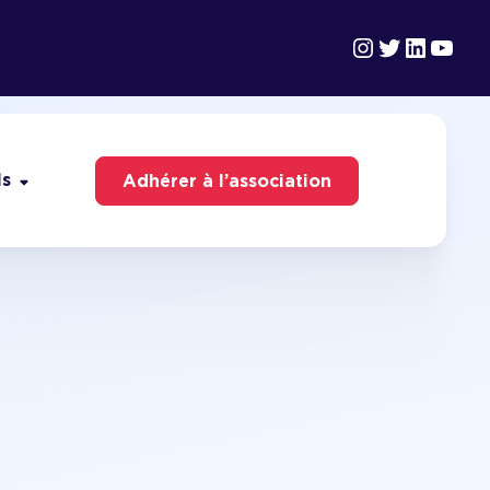
Instagram
Twitter
Linked
YouT
ls
Adhérer à l’association
ves