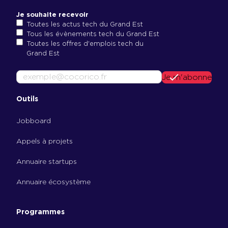
Je souhaite recevoir
Toutes les actus tech du Grand Est
Tous les évènements tech du Grand Est
Toutes les offres d'emplois tech du
Grand Est
E
Je m'abonne
-
m
Outils
a
i
Jobboard
l
Appels à projets
Annuaire startups
Annuaire écosystème
Programmes